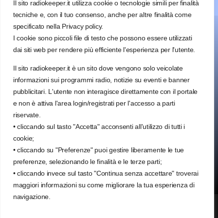
Il sito radiokeeper.it utilizza cookie o tecnologie simili per finalità
about radiokeeper
tecniche e, con il tuo consenso, anche per altre finalità come
specificato nella Privacy policy.
I cookie sono piccoli file di testo che possono essere utilizzati
dai siti web per rendere più efficiente l'esperienza per l'utente.
Il sito radiokeeper.it è un sito dove vengono solo veicolate
Radio keeper Salento network
via Francesco Saverio Renna, 27
informazioni sui programmi radio, notizie su eventi e banner
72028 Torre Santa Susanna (BR)
pubblicitari. L'utente non interagisce direttamente con il portale
e non è attiva l'area login/registrati per l'accesso a parti
info@radiokeeper.it
riservate.
350 030 3404
• cliccando sul tasto "Accetta" acconsenti all'utilizzo di tutti i
cookie;
• cliccando su "Preferenze" puoi gestire liberamente le tue
preferenze, selezionando le finalità e le terze parti;
• cliccando invece sul tasto "Continua senza accettare" troverai
maggiori informazioni su come migliorare la tua esperienza di
navigazione.
© Tutti i diritti sono riservati - radiokeeper.it