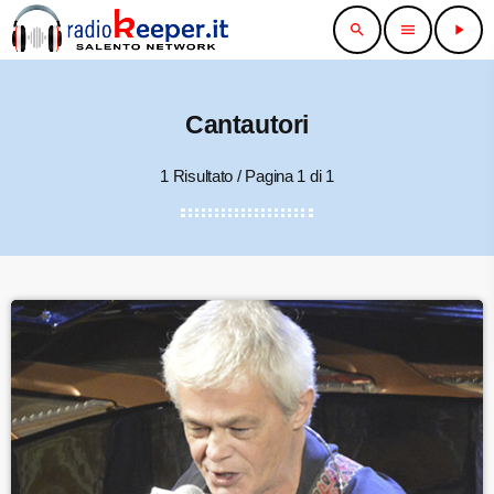
search
menu
play_arrow
Cantautori
1 Risultato / Pagina 1 di 1