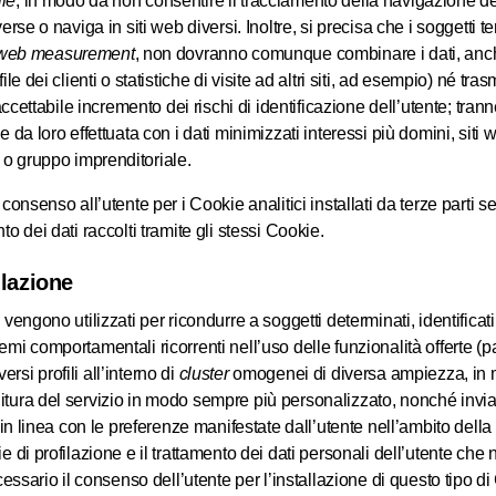
le
, in modo da non consentire il tracciamento della navigazione d
erse o naviga in siti web diversi. Inoltre, si precisa che i soggetti t
web measurement
, non dovranno comunque combinare i dati, anch
ile dei clienti o statistiche di visite ad altri siti, ad esempio) né tras
naccettabile incremento dei rischi di identificazione dell’utente; tranne
e da loro effettuata con i dati minimizzati interessi più domini, siti 
o gruppo imprenditoriale.
 consenso all’utente per i Cookie analitici installati da terze parti 
to dei dati raccolti tramite gli stessi Cookie.
ilazione
vengono utilizzati per ricondurre a soggetti determinati, identificati o
mi comportamentali ricorrenti nell’uso delle funzionalità offerte (pat
si profili all’interno di
cluster
omogenei di diversa ampiezza, in 
itura del servizio in modo sempre più personalizzato, nonché inv
è in linea con le preferenze manifestate dall’utente nell’ambito della
e di profilazione e il trattamento dei dati personali dell’utente che
ecessario il consenso dell’utente per l’installazione di questo tipo d