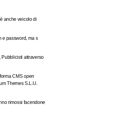
è anche veicolo di
gin e password, ma s
, Pubblicisti attraverso
attaforma CMS
open
ntum Themes S.L.U.
ranno rimossi facendone