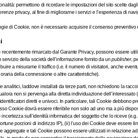
onalità: permettono di ricordare le impostazioni del sito scelte dagli
erenze privacy, al fine di migliorarne i servizi e l’esperienza di nav
ogie di Cookie, non è necessario acquisire il consenso preventivo e
i
e recentemente rimarcato dal Garante Privacy, possono essere utilizza
un servizio della società dell’informazione fornito da un
publisher
, p
buire a misurarne il traffico (i.e. il numero di visitatori, anche event
oraria della connessione o altre caratteristiche).
analitici, laddove installati da terze parti, non richiedono la racco
alora non si pervenga alla diretta individuazione dell’interessato 
i identificatori diretti e univoci. In particolare, tali Cookie debbono 
stesso Cookie dovrà essere riferibile non solo ad uno ma a più dispos
ncertezza sull’identità informatica del soggetto che lo riceve (e.g. p
une porzioni di indirizzo IP), (ii) l’uso dei Cookie deve essere li
he aggregate e tali Cookie possono essere utilizzati in relazione ad