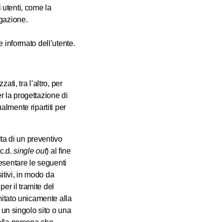
 utenti, come la
igazione.
 informato dell’utente.
ti, tra l’altro, per
er la progettazione di
ualmente ripartiti per
lta di un preventivo
(c.d.
single out
) al fine
presentare le seguenti
itivi, in modo da
er il tramite del
mitato unicamente alla
 un singolo sito o una