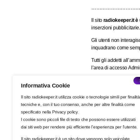
………………………
Il sito
radiokeeper.it è
inserzioni pubblicitarie
Gli utenti non interagi
inquadrano come semplic
Tutti gli addetti all’am
l’area di accesso Admi
il sito
radiokeeper.it
è 
Informativa Cookie
surce
WordPress con l’
ESB02979078.
Il sito radiokeeper.it utilizza cookie o tecnologie simili per finalità
tecniche e, con il tuo consenso, anche per altre finalità come
I contenuti veicolati c
specificato nella Privacy policy.
debita richiesta a info
I cookie sono piccoli file di testo che possono essere utilizzati
dai siti web per rendere più efficiente l'esperienza per l'utente.
Il sito radiokeeper.it è un sito dove vengono solo veicolate