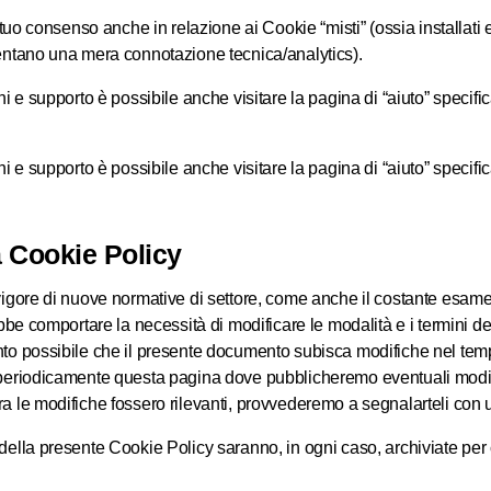
l tuo consenso anche in relazione ai Cookie “misti” (ossia installati e
sentano una mera connotazione tecnica/analytics).
oni e supporto è possibile anche visitare la pagina di “aiuto” speci
oni e supporto è possibile anche visitare la pagina di “aiuto” speci
a Cookie Policy
 vigore di nuove normative di settore, come anche il costante esa
ebbe comportare la necessità di modificare le modalità e i termini de
nto possibile che il presente documento subisca modifiche nel temp
 periodicamente questa pagina dove pubblicheremo eventuali modif
a le modifiche fossero rilevanti, provvederemo a segnalarteli con un
della presente Cookie Policy saranno, in ogni caso, archiviate per