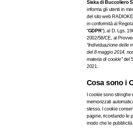
Siska di Buccoliero S.r
informa gli utenti in mer
del sito web RADIOKEE
in conformità al Regol
“
GDPR
”), al D. Lgs. 1
2002/58/CE, al Provved
“Individuazione delle m
del 8 maggio 2014, nonc
materia di cookie”
del 5
2021.
Cosa sono i 
I cookie sono stringhe 
memorizzati automatica
stesso. I cookie consent
pagine, ricordando le p
modo che le pubblicità v