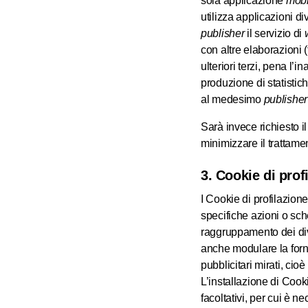
sola applicazione
mobi
utilizza applicazioni div
publisher
il servizio di
con altre elaborazioni (f
ulteriori terzi, pena l’i
produzione di statistich
al medesimo
publisher
Sarà invece richiesto il
minimizzare il trattamen
3. Cookie di prof
I Cookie di profilazione 
specifiche azioni o sche
raggruppamento dei diver
anche modulare la forn
pubblicitari mirati, cio
L’installazione di Cooki
facoltativi, per cui è n