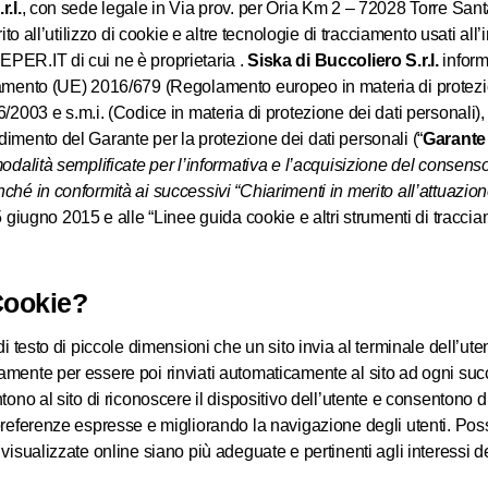
.l.
, con sede legale in Via prov. per Oria Km 2 – 72028 Torre Sa
ito all’utilizzo di cookie e altre tecnologie di tracciamento usati all’
PER.IT di cui ne è proprietaria .
Siska di Buccoliero S.r.l.
inform
amento (UE) 2016/679 (Regolamento europeo in materia di protezio
96/2003 e s.m.i. (Codice in materia di protezione dei dati personali), 
imento del Garante per la protezione dei dati personali (“
Garante
odalità semplificate per l’informativa e l’acquisizione del consenso
hé in conformità ai successivi “Chiarimenti in merito all’attuazion
 giugno 2015 e alle “Linee guida cookie e altri strumenti di tracci
Cookie?
di testo di piccole dimensioni che un sito invia al terminale dell’u
mente per essere poi rinviati automaticamente al sito ad ogni suc
ono al sito di riconoscere il dispositivo dell’utente e consentono di
referenze espresse e migliorando la navigazione degli utenti. Poss
isualizzate online siano più adeguate e pertinenti agli interessi de