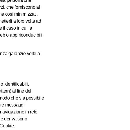
ella persona che
erzi, che forniscono al
e così minimizzati,
metterli a loro volta ad
 il caso in cui la
web o app riconducibili
senza garanzie volte a
 identificabili,
tern) al fine del
modo che sia possibile
iare messaggi
 navigazione in rete.
 ne deriva sono
i Cookie.