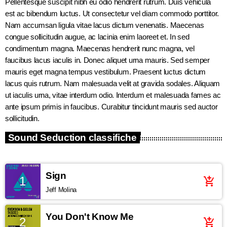
Pellentesque suscipit nibh eu odio hendrerit rutrum. Duis vehicula
est ac bibendum luctus. Ut consectetur vel diam commodo porttitor.
Nam accumsan ligula vitae lacus dictum venenatis. Maecenas
congue sollicitudin augue, ac lacinia enim laoreet et. In sed
condimentum magna. Maecenas hendrerit nunc magna, vel
faucibus lacus iaculis in. Donec aliquet urna mauris. Sed semper
mauris eget magna tempus vestibulum. Praesent luctus dictum
lacus quis rutrum. Nam malesuada velit at gravida sodales. Aliquam
ut iaculis urna, vitae interdum odio. Interdum et malesuada fames ac
ante ipsum primis in faucibus. Curabitur tincidunt mauris sed auctor
sollicitudin.
Sound Seduction classifiche
Sign
1
add_shopping_cart
Jeff Molina
You Don't Know Me
2
add_shopping_cart