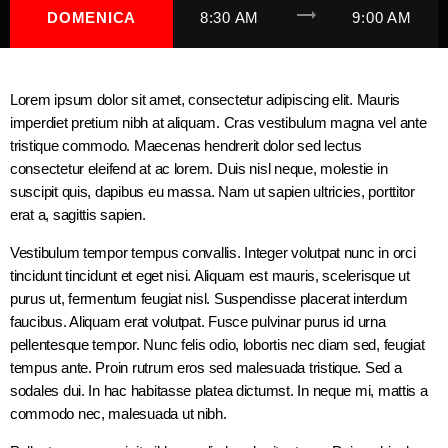
trending_flat
DOMENICA
8:30 AM
9:00 AM
Lorem ipsum dolor sit amet, consectetur adipiscing elit. Mauris
imperdiet pretium nibh at aliquam. Cras vestibulum magna vel ante
tristique commodo. Maecenas hendrerit dolor sed lectus
consectetur eleifend at ac lorem. Duis nisl neque, molestie in
suscipit quis, dapibus eu massa. Nam ut sapien ultricies, porttitor
erat a, sagittis sapien.
Vestibulum tempor tempus convallis. Integer volutpat nunc in orci
tincidunt tincidunt et eget nisi. Aliquam est mauris, scelerisque ut
purus ut, fermentum feugiat nisl. Suspendisse placerat interdum
faucibus. Aliquam erat volutpat. Fusce pulvinar purus id urna
pellentesque tempor. Nunc felis odio, lobortis nec diam sed, feugiat
tempus ante. Proin rutrum eros sed malesuada tristique. Sed a
sodales dui. In hac habitasse platea dictumst. In neque mi, mattis a
commodo nec, malesuada ut nibh.