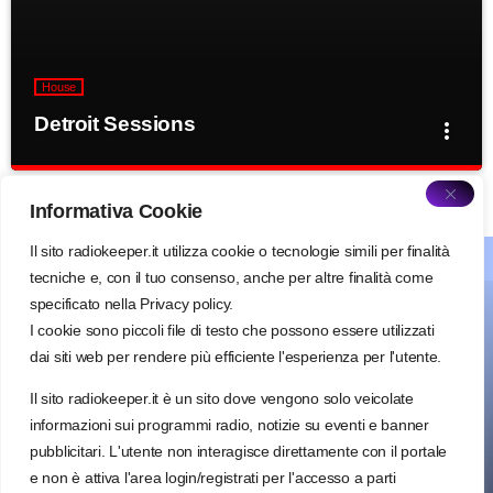
Curabitur id lacus felis. Sed justo mauris, auctor eget tellus nec,
pellentesque varius mauris. Sed eu congue nulla, et tincidunt
justo. Aliquam semper faucibus odio id varius. Suspendisse varius
laoreet sodales.
House
Detroit Sessions
more_vert
close
Detroit Sessions
Informativa Cookie
Presented by Dj Martin
Il sito radiokeeper.it utilizza cookie o tecnologie simili per finalità
about radiokeeper
For every Show page the timetable is auomatically generated
tecniche e, con il tuo consenso, anche per altre finalità come
from the schedule, and you can set automatic carousels of
specificato nella Privacy policy.
Podcasts, Articles and Charts by simply choosing a category.
I cookie sono piccoli file di testo che possono essere utilizzati
Curabitur id lacus felis. Sed justo mauris, auctor eget tellus nec,
dai siti web per rendere più efficiente l'esperienza per l'utente.
pellentesque varius mauris. Sed eu congue nulla, et tincidunt
justo. Aliquam semper faucibus odio id varius. Suspendisse varius
Il sito radiokeeper.it è un sito dove vengono solo veicolate
laoreet sodales.
Radio keeper Salento network
via Francesco Saverio Renna, 27
informazioni sui programmi radio, notizie su eventi e banner
72028 Torre Santa Susanna (BR)
pubblicitari. L'utente non interagisce direttamente con il portale
e non è attiva l'area login/registrati per l'accesso a parti
info@radiokeeper.it