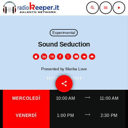
search
menu
play_arrow
Experimental
Sound Seduction
Presented by Marika Love
share
email
trending_flat
MERCOLEDÌ
10:00 AM
11:00 AM
trending_flat
VENERDÌ
1:00 PM
2:30 PM