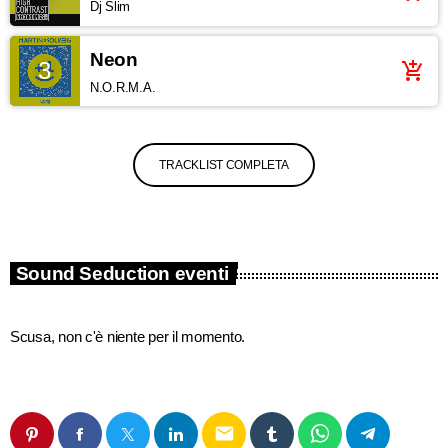
Dj Slim
Neon
3
add_shopping_cart
N.O.R.M.A.
TRACKLIST COMPLETA
Sound Seduction eventi
Scusa, non c'è niente per il momento.
email