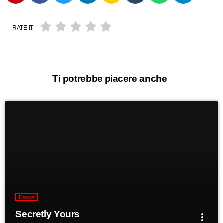
RATE IT
Ti potrebbe piacere anche
Dance
Secretly Yours
more_vert