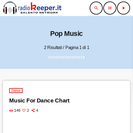
search
menu
play_arrow
Pop Music
2 Risultati / Pagina 1 di 1
Dance
Music For Dance Chart
146
2
4