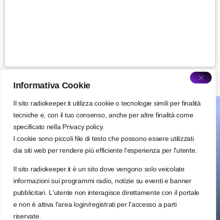
Informativa Cookie
Il sito radiokeeper.it utilizza cookie o tecnologie simili per finalità
about radiokeeper
tecniche e, con il tuo consenso, anche per altre finalità come
specificato nella Privacy policy.
I cookie sono piccoli file di testo che possono essere utilizzati
dai siti web per rendere più efficiente l'esperienza per l'utente.
Il sito radiokeeper.it è un sito dove vengono solo veicolate
Radio keeper Salento network
via Francesco Saverio Renna, 27
informazioni sui programmi radio, notizie su eventi e banner
72028 Torre Santa Susanna (BR)
pubblicitari. L'utente non interagisce direttamente con il portale
e non è attiva l'area login/registrati per l'accesso a parti
info@radiokeeper.it
riservate.