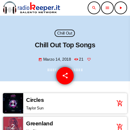
search
menu
play_arrow
Chill Out
Chill Out Top Songs
Marzo 14, 2018
21
today
share
email
Circles
1
add_shopping_cart
Taylor Sun
Greenland
2
add_shopping_cart