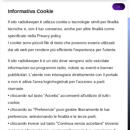
Informativa Cookie
Il sito radiokeeper.it utilizza cookie o tecnologie simili per finalità
about radiokeeper
tecniche e, con il tuo consenso, anche per altre finalità come
specificato nella Privacy policy.
I cookie sono piccoli file di testo che possono essere utilizzati
dai siti web per rendere più efficiente l'esperienza per l'utente.
Il sito radiokeeper.it è un sito dove vengono solo veicolate
Radio keeper Salento network
via Francesco Saverio Renna, 27
informazioni sui programmi radio, notizie su eventi e banner
72028 Torre Santa Susanna (BR)
pubblicitari. L'utente non interagisce direttamente con il portale
e non è attiva l'area login/registrati per l'accesso a parti
info@radiokeeper.it
riservate.
350 030 3404
• cliccando sul tasto "Accetta" acconsenti all'utilizzo di tutti i
cookie;
• cliccando su "Preferenze" puoi gestire liberamente le tue
preferenze, selezionando le finalità e le terze parti;
• cliccando invece sul tasto "Continua senza accettare" troverai