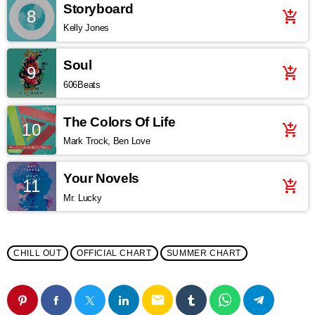
Storyboard
8
add_shopping_cart
Kelly Jones
Soul
9
add_shopping_cart
606Beats
The Colors Of Life
10
add_shopping_cart
Mark Trock, Ben Love
Your Novels
11
add_shopping_cart
Mr. Lucky
CHILL OUT
OFFICIAL CHART
SUMMER CHART
email