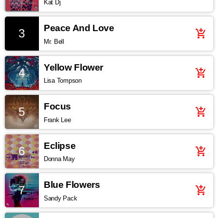
Kat Dj
Peace And Love
3
add_shopping_cart
Mr. Bell
Yellow Flower
4
add_shopping_cart
Lisa Tompson
Focus
5
add_shopping_cart
Frank Lee
Eclipse
6
add_shopping_cart
Donna May
Blue Flowers
7
add_shopping_cart
Sandy Pack