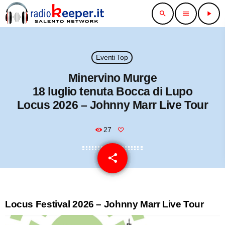
search
menu
play_arrow
Eventi Top
Minervino Murge
18 luglio tenuta Bocca di Lupo
Locus 2026 – Johnny Marr Live Tour
27
share
email
Locus Festival 2026 – Johnny Marr Live Tour