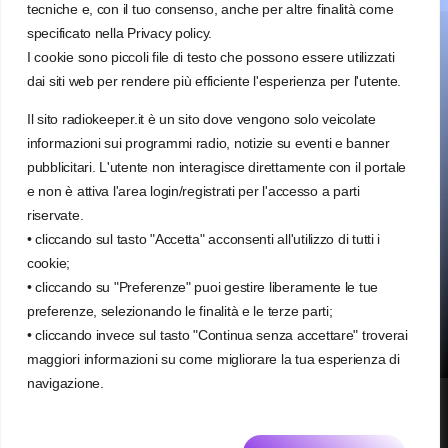
tecniche e, con il tuo consenso, anche per altre finalità come
specificato nella Privacy policy.
I cookie sono piccoli file di testo che possono essere utilizzati
dai siti web per rendere più efficiente l'esperienza per l'utente.
Il sito radiokeeper.it è un sito dove vengono solo veicolate
Radio keeper Salento network
via Francesco Saverio Renna, 27
informazioni sui programmi radio, notizie su eventi e banner
72028 Torre Santa Susanna (BR)
pubblicitari. L'utente non interagisce direttamente con il portale
e non è attiva l'area login/registrati per l'accesso a parti
info@radiokeeper.it
riservate.
350 030 3404
• cliccando sul tasto "Accetta" acconsenti all'utilizzo di tutti i
cookie;
• cliccando su "Preferenze" puoi gestire liberamente le tue
preferenze, selezionando le finalità e le terze parti;
• cliccando invece sul tasto "Continua senza accettare" troverai
maggiori informazioni su come migliorare la tua esperienza di
navigazione.
© Tutti i diritti sono riservati - radiokeeper.it